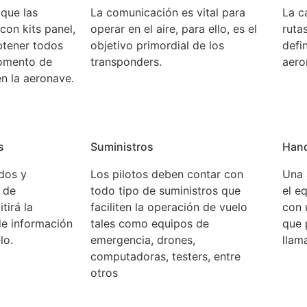
que las
La comunicación es vital para
La c
con kits panel,
operar en el aire, para ello, es el
ruta
obtener todos
objetivo primordial de los
defi
momento de
transponders.
aero
n la aeronave.
s
Suministros
Han
dos y
Los pilotos deben contar con
Una 
 de
todo tipo de suministros que
el e
tirá la
faciliten la operación de vuelo
con 
de información
tales como equipos de
que 
lo.
emergencia, drones,
llam
computadoras, testers, entre
otros